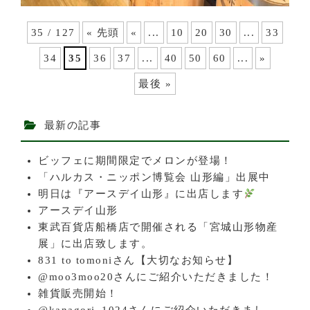
35 / 127
« 先頭
«
...
10
20
30
...
33
34
35
36
37
...
40
50
60
...
»
最後 »
最新の記事
ビッフェに期間限定でメロンが登場！
「ハルカス・ニッポン博覧会 山形編」出展中
明日は『アースデイ山形』に出店します
アースデイ山形
東武百貨店船橋店で開催される「宮城山形物産
展」に出店致します。
831 to tomoniさん【大切なお知らせ】
@moo3moo20さんにご紹介いただきました！
雑貨販売開始！