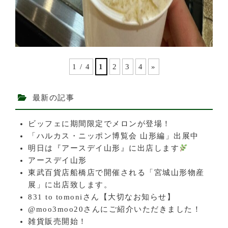
1 / 4
1
2
3
4
»
最新の記事
ビッフェに期間限定でメロンが登場！
「ハルカス・ニッポン博覧会 山形編」出展中
明日は『アースデイ山形』に出店します
アースデイ山形
東武百貨店船橋店で開催される「宮城山形物産
展」に出店致します。
831 to tomoniさん【大切なお知らせ】
@moo3moo20さんにご紹介いただきました！
雑貨販売開始！