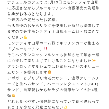
ナチュラルカフェでは3月19日にモンテディオ山形
に応援さながらブルーキッチンへ出張販売の為通常
営業がお休みとなります。
ご来店の予定だったお客様。
当店自慢のおからサラダを使用した商品も準備して
ますので是非モンテディオ山形ホーム戦へ観にきて
ください
モンテディオ山形ホーム戦でキッチンカーが集まる
「ブルーキッチン」
そこへグランロックマルシェも参加させて頂き一緒
に応援して盛り上げて行けることになりました
グランロックマルシェでは野菜たっぷりのボリュー
ムサンドを提供します
アボガドとプリプリ海老のサンド、濃厚クリームチ
ーズと生ハムサンド、ベーコンレタストマト(BLT)
サンド、自家製おからサラダの健康サンドの計4種
類
どれも食べやすい個包装になっていて食べ終わって
もゴミが少なく邪魔にならない