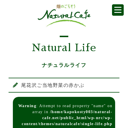
Natural Life
ナチュラルライフ
尾花沢ご当地野菜の赤かぶ
Warning
: Attempt to read property "name" on
array in
/home/kapokosty003/natural-
cafe.net/public_html/wp-nrc/wp-
content/themes/naturalcafe/single-life.php