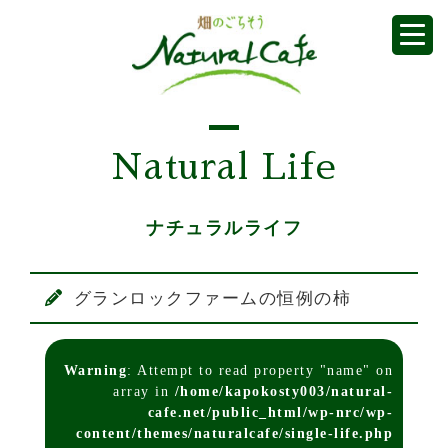
Natural Life
ナチュラルライフ
グランロックファームの恒例の柿
Warning
: Attempt to read property "name" on
array in
/home/kapokosty003/natural-
cafe.net/public_html/wp-nrc/wp-
content/themes/naturalcafe/single-life.php