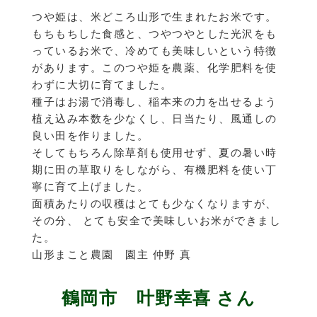
つや姫は、米どころ山形で生まれたお米です。
もちもちした食感と、つやつやとした光沢をも
っているお米で、冷めても美味しいという特徴
があります。このつや姫を農薬、化学肥料を使
わずに大切に育てました。
種子はお湯で消毒し、稲本来の力を出せるよう
植え込み本数を少なくし、日当たり、風通しの
良い田を作りました。
そしてもちろん除草剤も使用せず、夏の暑い時
期に田の草取りをしながら、有機肥料を使い丁
寧に育て上げました。
面積あたりの収穫はとても少なくなりますが、
その分、 とても安全で美味しいお米ができまし
た。
山形まこと農園 園主 仲野 真
鶴岡市 叶野幸喜 さん